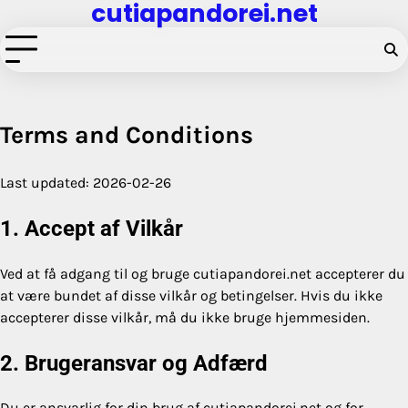
cutiapandorei.net
Skip
to
content
Terms and Conditions
Last updated: 2026-02-26
1. Accept af Vilkår
Ved at få adgang til og bruge cutiapandorei.net accepterer du
at være bundet af disse vilkår og betingelser. Hvis du ikke
accepterer disse vilkår, må du ikke bruge hjemmesiden.
2. Brugeransvar og Adfærd
Du er ansvarlig for din brug af cutiapandorei.net og for