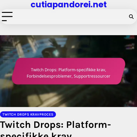
cutiapandorei.net
Skip
to
content
TWITCH DROPS KRAVPROCES
Twitch Drops: Platform-
specifikke krav,