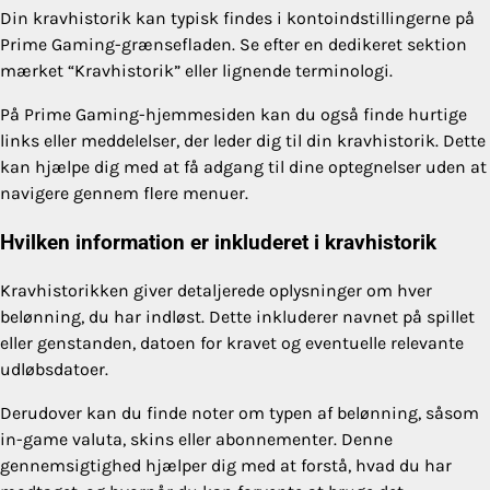
Din kravhistorik kan typisk findes i kontoindstillingerne på
Prime Gaming-grænsefladen. Se efter en dedikeret sektion
mærket “Kravhistorik” eller lignende terminologi.
På Prime Gaming-hjemmesiden kan du også finde hurtige
links eller meddelelser, der leder dig til din kravhistorik. Dette
kan hjælpe dig med at få adgang til dine optegnelser uden at
navigere gennem flere menuer.
Hvilken information er inkluderet i kravhistorik
Kravhistorikken giver detaljerede oplysninger om hver
belønning, du har indløst. Dette inkluderer navnet på spillet
eller genstanden, datoen for kravet og eventuelle relevante
udløbsdatoer.
Derudover kan du finde noter om typen af belønning, såsom
in-game valuta, skins eller abonnementer. Denne
gennemsigtighed hjælper dig med at forstå, hvad du har