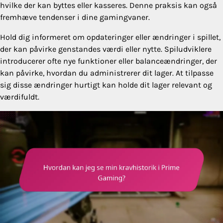
hvilke der kan byttes eller kasseres. Denne praksis kan også
fremhæve tendenser i dine gamingvaner.
Hold dig informeret om opdateringer eller ændringer i spillet,
der kan påvirke genstandes værdi eller nytte. Spiludviklere
introducerer ofte nye funktioner eller balanceændringer, der
kan påvirke, hvordan du administrerer dit lager. At tilpasse
sig disse ændringer hurtigt kan holde dit lager relevant og
værdifuldt.