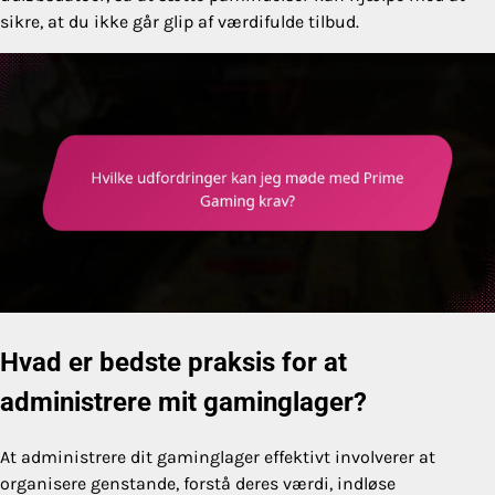
sikre, at du ikke går glip af værdifulde tilbud.
Hvad er bedste praksis for at
administrere mit gaminglager?
At administrere dit gaminglager effektivt involverer at
organisere genstande, forstå deres værdi, indløse