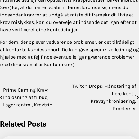
Sørg for, at du har en stabil internetforbindelse, mens du
indsender krav for at undgå at miste dit fremskridt. Hvis et
krav mislykkes, kan du overveje at indsende det igen efter at
have verificeret dine kontodetaljer.
For dem, der oplever vedvarende problemer, er det tilrådeligt
at kontakte kundesupport. De kan give specifik vejledning og
hjælpe med at fejlfinde eventuelle igangværende problemer
med dine krav eller kontolinking.
Twitch Drops: Håndtering af
Post
Prime Gaming Krav:
flere konti,
Indløsning af tilbud,
navigation
Kravsynkronisering,
Lagerkontrol, Kravtrin
Problemer
Related Posts