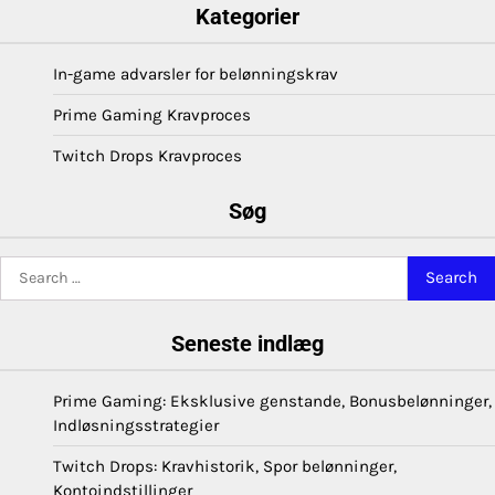
Kategorier
In-game advarsler for belønningskrav
Prime Gaming Kravproces
Twitch Drops Kravproces
Søg
Search
for:
Seneste indlæg
Prime Gaming: Eksklusive genstande, Bonusbelønninger,
Indløsningsstrategier
Twitch Drops: Kravhistorik, Spor belønninger,
Kontoindstillinger