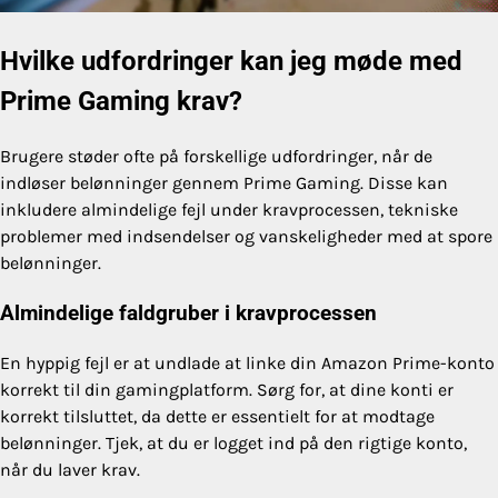
Hvilke udfordringer kan jeg møde med
Prime Gaming krav?
Brugere støder ofte på forskellige udfordringer, når de
indløser belønninger gennem Prime Gaming. Disse kan
inkludere almindelige fejl under kravprocessen, tekniske
problemer med indsendelser og vanskeligheder med at spore
belønninger.
Almindelige faldgruber i kravprocessen
En hyppig fejl er at undlade at linke din Amazon Prime-konto
korrekt til din gamingplatform. Sørg for, at dine konti er
korrekt tilsluttet, da dette er essentielt for at modtage
belønninger. Tjek, at du er logget ind på den rigtige konto,
når du laver krav.