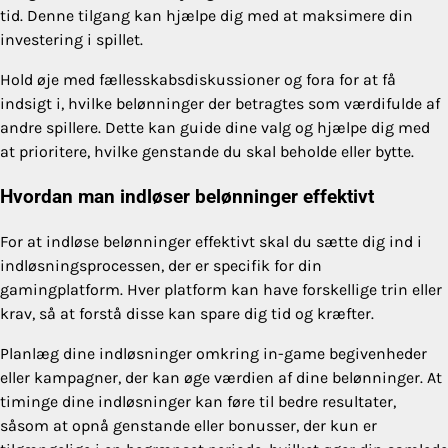
tid. Denne tilgang kan hjælpe dig med at maksimere din
investering i spillet.
Hold øje med fællesskabsdiskussioner og fora for at få
indsigt i, hvilke belønninger der betragtes som værdifulde af
andre spillere. Dette kan guide dine valg og hjælpe dig med
at prioritere, hvilke genstande du skal beholde eller bytte.
Hvordan man indløser belønninger effektivt
For at indløse belønninger effektivt skal du sætte dig ind i
indløsningsprocessen, der er specifik for din
gamingplatform. Hver platform kan have forskellige trin eller
krav, så at forstå disse kan spare dig tid og kræfter.
Planlæg dine indløsninger omkring in-game begivenheder
eller kampagner, der kan øge værdien af dine belønninger. At
timinge dine indløsninger kan føre til bedre resultater,
såsom at opnå genstande eller bonusser, der kun er