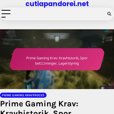
cutiapandorei.net
Skip
to
content
PRIME GAMING KRAVPROCES
Prime Gaming Krav:
Kravhistorik, Spor