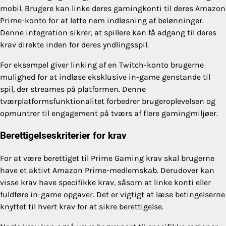
mobil. Brugere kan linke deres gamingkonti til deres Amazon
Prime-konto for at lette nem indløsning af belønninger.
Denne integration sikrer, at spillere kan få adgang til deres
krav direkte inden for deres yndlingsspil.
For eksempel giver linking af en Twitch-konto brugerne
mulighed for at indløse eksklusive in-game genstande til
spil, der streames på platformen. Denne
tværplatformsfunktionalitet forbedrer brugeroplevelsen og
opmuntrer til engagement på tværs af flere gamingmiljøer.
Berettigelseskriterier for krav
For at være berettiget til Prime Gaming krav skal brugerne
have et aktivt Amazon Prime-medlemskab. Derudover kan
visse krav have specifikke krav, såsom at linke konti eller
fuldføre in-game opgaver. Det er vigtigt at læse betingelserne
knyttet til hvert krav for at sikre berettigelse.