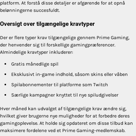
platform. At forstå disse detaljer er afgørende for at opnå
belønningerne succesfuldt.
Oversigt over tilgængelige kravtyper
Der er flere typer krav tilgængelige gennem Prime Gaming,
der henvender sig til forskellige gamingpræferencer.
Almindelige kravtyper inkluderer:
Gratis månedlige spil
Eksklusivt in-game indhold, såsom skins eller våben
Spilabonnementer til platforme som Twitch
Særlige kampagner knyttet til nye spiludgivelser
Hver måned kan udvalget af tilgængelige krav ændre sig,
hvilket giver brugerne nye muligheder for at forbedre deres
gamingoplevelse. At holde sig opdateret om disse tilbud kan
maksimere fordelene ved et Prime Gaming-medlemskab.