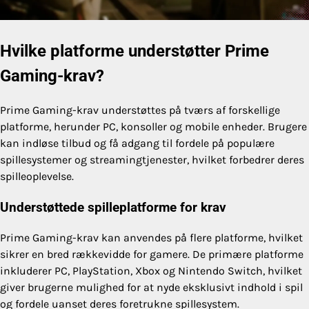
Hvilke platforme understøtter Prime
Gaming-krav?
Prime Gaming-krav understøttes på tværs af forskellige
platforme, herunder PC, konsoller og mobile enheder. Brugere
kan indløse tilbud og få adgang til fordele på populære
spillesystemer og streamingtjenester, hvilket forbedrer deres
spilleoplevelse.
Understøttede spilleplatforme for krav
Prime Gaming-krav kan anvendes på flere platforme, hvilket
sikrer en bred rækkevidde for gamere. De primære platforme
inkluderer PC, PlayStation, Xbox og Nintendo Switch, hvilket
giver brugerne mulighed for at nyde eksklusivt indhold i spil
og fordele uanset deres foretrukne spillesystem.