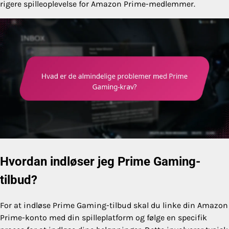
rigere spilleoplevelse for Amazon Prime-medlemmer.
Hvordan indløser jeg Prime Gaming-
tilbud?
For at indløse Prime Gaming-tilbud skal du linke din Amazon
Prime-konto med din spilleplatform og følge en specifik