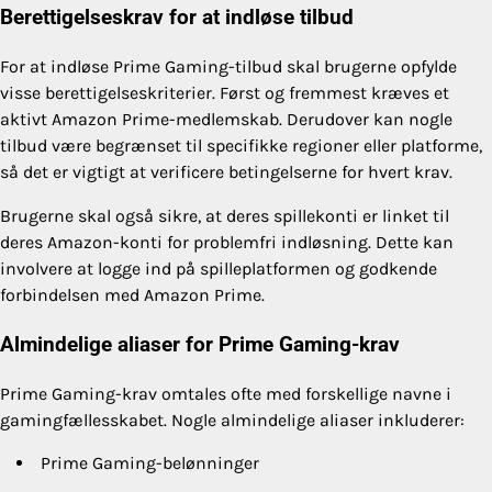
Berettigelseskrav for at indløse tilbud
For at indløse Prime Gaming-tilbud skal brugerne opfylde
visse berettigelseskriterier. Først og fremmest kræves et
aktivt Amazon Prime-medlemskab. Derudover kan nogle
tilbud være begrænset til specifikke regioner eller platforme,
så det er vigtigt at verificere betingelserne for hvert krav.
Brugerne skal også sikre, at deres spillekonti er linket til
deres Amazon-konti for problemfri indløsning. Dette kan
involvere at logge ind på spilleplatformen og godkende
forbindelsen med Amazon Prime.
Almindelige aliaser for Prime Gaming-krav
Prime Gaming-krav omtales ofte med forskellige navne i
gamingfællesskabet. Nogle almindelige aliaser inkluderer:
Prime Gaming-belønninger