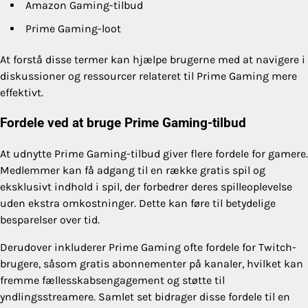
Amazon Gaming-tilbud
Prime Gaming-loot
At forstå disse termer kan hjælpe brugerne med at navigere i
diskussioner og ressourcer relateret til Prime Gaming mere
effektivt.
Fordele ved at bruge Prime Gaming-tilbud
At udnytte Prime Gaming-tilbud giver flere fordele for gamere.
Medlemmer kan få adgang til en række gratis spil og
eksklusivt indhold i spil, der forbedrer deres spilleoplevelse
uden ekstra omkostninger. Dette kan føre til betydelige
besparelser over tid.
Derudover inkluderer Prime Gaming ofte fordele for Twitch-
brugere, såsom gratis abonnementer på kanaler, hvilket kan
fremme fællesskabsengagement og støtte til
yndlingsstreamere. Samlet set bidrager disse fordele til en