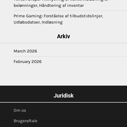
belønninger, Håndtering af inventar
Prime Gaming: Forståelse af tilbudstidslinjer,
Udløbsdatoer, Indløsning
Arkiv
March 2026
February 2026
Juridisk
Om os
Brugeraftale