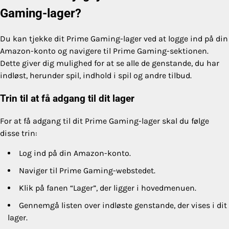
Gaming-lager?
Du kan tjekke dit Prime Gaming-lager ved at logge ind på din
Amazon-konto og navigere til Prime Gaming-sektionen.
Dette giver dig mulighed for at se alle de genstande, du har
indløst, herunder spil, indhold i spil og andre tilbud.
Trin til at få adgang til dit lager
For at få adgang til dit Prime Gaming-lager skal du følge
disse trin:
Log ind på din Amazon-konto.
Naviger til Prime Gaming-webstedet.
Klik på fanen “Lager”, der ligger i hovedmenuen.
Gennemgå listen over indløste genstande, der vises i dit
lager.