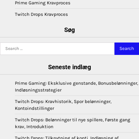
Prime Gaming Kravproces
Twitch Drops Kravproces
Søg
Search
for:
Seneste indlæg
Prime Gaming: Eksklusive genstande, Bonusbelønninger,
Indløsningsstrategier
Twitch Drops: Kravhistorik, Spor belønninger,
Kontoindstillinger
Twitch Drops: Belønninger til nye spillere, Første gang
krav, Introduktion
Twitch Drops: Tilknytning af konti, Indløsning af