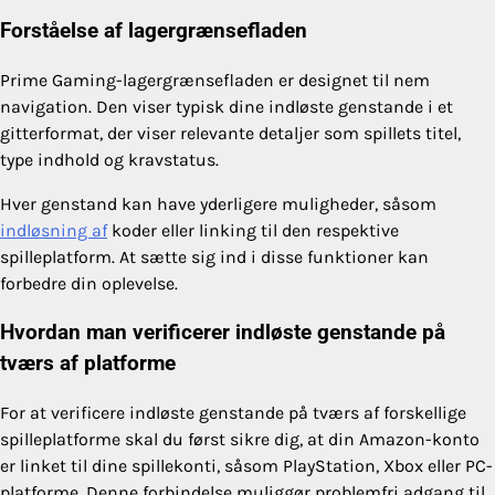
Forståelse af lagergrænsefladen
Prime Gaming-lagergrænsefladen er designet til nem
navigation. Den viser typisk dine indløste genstande i et
gitterformat, der viser relevante detaljer som spillets titel,
type indhold og kravstatus.
Hver genstand kan have yderligere muligheder, såsom
indløsning af
koder eller linking til den respektive
spilleplatform. At sætte sig ind i disse funktioner kan
forbedre din oplevelse.
Hvordan man verificerer indløste genstande på
tværs af platforme
For at verificere indløste genstande på tværs af forskellige
spilleplatforme skal du først sikre dig, at din Amazon-konto
er linket til dine spillekonti, såsom PlayStation, Xbox eller PC-
platforme. Denne forbindelse muliggør problemfri adgang til