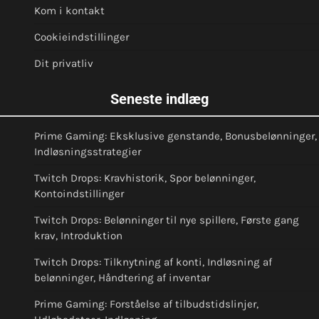
Kom i kontakt
Cookieindstillinger
Dit privatliv
Seneste indlæg
Prime Gaming: Eksklusive genstande, Bonusbelønninger,
Indløsningsstrategier
Twitch Drops: Kravhistorik, Spor belønninger,
Kontoindstillinger
Twitch Drops: Belønninger til nye spillere, Første gang
krav, Introduktion
Twitch Drops: Tilknytning af konti, Indløsning af
belønninger, Håndtering af inventar
Prime Gaming: Forståelse af tilbudstidslinjer,