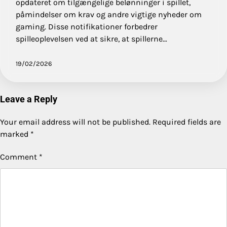
opdateret om tilgængelige belønninger i spillet,
påmindelser om krav og andre vigtige nyheder om
gaming. Disse notifikationer forbedrer
spilleoplevelsen ved at sikre, at spillerne…
19/02/2026
Leave a Reply
Your email address will not be published.
Required fields are
marked
*
Comment
*